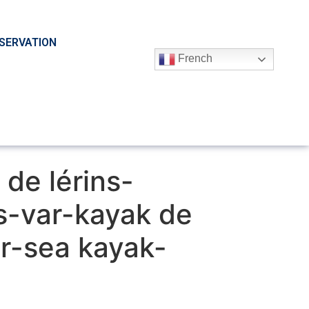
SERVATION
French
 de lérins-
s-var-kayak de
r-sea kayak-