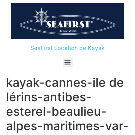
SeaFirst Location de Kayak
kayak-cannes-ile de
lérins-antibes-
esterel-beaulieu-
alpes-maritimes-var-